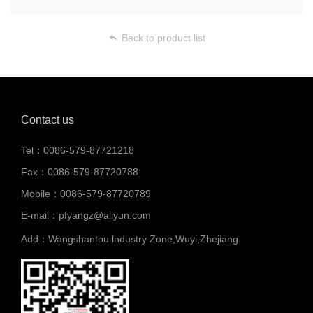
Back to product list
Contact us
Tel
：
0086-579-87721218
Fax
：
0086-579-87720788
Mobile
：
0086-579-87720789
E-mail
：
pfyangz@aliyun.com
Add
：
Wangshantou lndustry Zone,Wuyi,Zhejiang