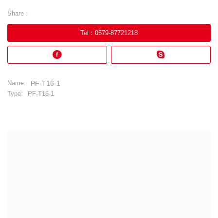
Share：
Tel
：
0579-87721218
Name:
PF-T16-1
Type:
PF-T16-1