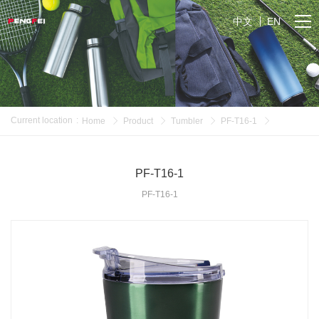
中文
EN
Current location
:
Home
Product
Tumbler
PF-T16-1
PF-T16-1
PF-T16-1